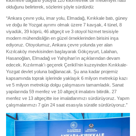
kilometre bağlantı yoluyla 120 kilometrelik bir medeniyet hattı
olduğunu belirterek, sözlerini şöyle sürdürdü:
“Ankara çevre yolu, imar yolu, Elmadağ, Kırıkkale batı, güney
ve doğu ile Yozgat ayrımı olmak üzere 7 kavşak, 4 tünel, 8
viyadük, 39 köprü, 46 altgeçit ve 3 otoyol hizmet tesisiyle
modern mühendisliğin en güzel örneklerinden birisini inşa
ediyoruz. Otoyolumuz, Ankara çevre yolunda yer alan
Kızılcaköy mevkisinden başlayarak Gökçeyurt, Lalahan,
Hasanoğlan, Elmadağ ve Yahşihan’ın açıklarından devam
edecek. Kızılırmak’ı geçerek Çerikli’nin kuzeyinden Kırıkkale-
Yozgat devlet yoluna bağlanacak. Şu ana kadar projemiz
kapsamında toprak işlerinde yaklaşık 6 milyon metreküp kazı
ve 5 milyon metreküp dolgu çalışmasını tamamladık. Sanat
yapılarında 59 menfez ve 10 altgeçit imalatını bitirdik. 27
menfez ve 13 altgeçitte ise imalatlarımızı sürdürüyoruz. Yapım
çalışmalarımızı 7 gün 24 saat esasıyla süratle sürdürüyoruz.”