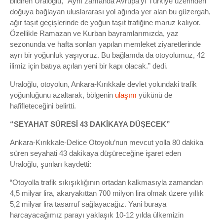
bildiren Uraloğlu, “Aynı zamanda Avrupa’yı Türkiye üzerinden
doğuya bağlayan uluslararası yol ağında yer alan bu güzergah,
ağır taşıt geçişlerinde de yoğun taşıt trafiğine maruz kalıyor.
Özellikle Ramazan ve Kurban bayramlarımızda, yaz
sezonunda ve hafta sonları yapılan memleket ziyaretlerinde
ayrı bir yoğunluk yaşıyoruz. Bu bağlamda da otoyolumuz, 42
ilimiz için batıya açılan yeni bir kapı olacak.” dedi.
Uraloğlu, otoyolun, Ankara-Kırıkkale devlet yolundaki trafik
yoğunluğunu azaltarak, bölgenin
ulaşım
yükünü de
hafifleteceğini belirtti.
“SEYAHAT SÜRESİ 43 DAKİKAYA DÜŞECEK”
Ankara-Kırıkkale-Delice Otoyolu’nun mevcut yolla 80 dakika
süren seyahati 43 dakikaya düşüreceğine işaret eden
Uraloğlu, şunları kaydetti:
“Otoyolla trafik sıkışıklığının ortadan kalkmasıyla zamandan
4,5 milyar lira, akaryakıttan 700 milyon lira olmak üzere yıllık
5,2 milyar lira tasarruf sağlayacağız. Yani buraya
harcayacağımız parayı yaklaşık 10-12 yılda ülkemizin