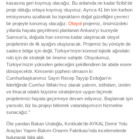
kasasına geri koymuş olacağız. Bu anlamda ne kadar fizibil bir
proje olduğu ortaya koymuş oluyoruz. Ayrıca 41 bin ton karbon
emisyonunu azaltarak bu toprakların doğal güzelliğini çevreci
bir projeyle korumuş olacağız.
Otoyol
projemiz, önümüzdeki
yıllarda hayata geçirilmesi planlanan Ankara’yı kuzeyde
Samsun’a, doğuda İran sınırına kadar ulaştıracak otoyol
projelerinin de ilk ayağını oluşturacak. Projemiz bu yönüyle de
sadece bölge için değil, Türkiye’mizin küresel lojistik ağındaki
rolü için de stratejik bir öneme sahiptir. Otoyolumuz,
Türkiye’mizin yükselen geleceğini şekillendiren bir abide esere
dönüşecektir. Kimsenin şüphesi olmasın ki
Cumhurbaşkanımız Sayın Recep Tayyip Erdoğan’ın
liderliğinde Cumhur İttifakı’mız olarak yatırım, istihdam, üretim
ve ihracat odaklı büyüme stratejimize uygun biçimde
projelerimizi hayata geçirmeye devam ediyoruz. Başlamak işin
yarısıdır, biz bu projeyi bitirerek vatandaşımızın hizmetine
sunacağız.”
Öte yandan Bakan Uraloğlu, Kırıkkale’de AYKAL Demir Yolu
Araçları Yapım-Bakım-Onarım Fabrikası’nda incelemelerde
bulunarak bilgi aldı.