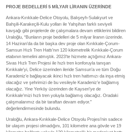
PROJE BEDELLERİ 5 MİLYAR LİRANIN ÜZERİNDE
Ankara-Kırıkkale-Delice Otoyolu, Balışeyh-Sulakyurt ve
Bahşili-Karakeçili-Kulu yolları ile Yahşihan farklı seviyeli
kavşağı gibi projelerde de çalışmalara devam ettiklerini bildiren
Uraloğlu, “Bunların proje bedelleri de 5 milyar liranın üzerinde.
14 Haziran’da da bir başka dev proje olan Kırıkkale-Çorum-
Samsun Hızlı Tren Hattı’nın 120 kilometrelik Kırıkkale-Çorum
etabının temelini atmıştık. 2023’te hizmete açtığımız Ankara-
Sivas Hızlı Tren Projesi ile hızlı tren konforuyla tanışan
Kırıkkale’yi, Delice üzerinden ileride Samsun’a ve tüm Doğu
Karadeniz’e bağlayacak ikinci hızlı tren hattımızı da inşa etmiş
olacağız ve şehrimizi de bu vesileyle Karadeniz’e bağlamış
olacağız. Yine Yerköy üzerinden de Kayseri’ye de
Kırıkkale’mizi hızlı tren yoluyla bağlamış olacağız. Oradaki
çalışmalarımız da bir taraftan devam ediyor.”
değerlendirmesinde bulundu.
Uraloğlu, Ankara-Kırıkkale-Delice Otoyolu Projesi’nin sadece
bir ulaşım projesi olmadığını, 101 kilometre ana gövde ve 19