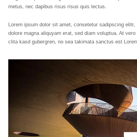
metus, nec dapibus risus risus quis lectus.
Lorem ipsum dolor sit amet, consetetur sadipscing elitr
dolore magna aliquyam erat, sed diam voluptua. At vero 
clita kasd gubergren, no sea takimata sanctus est Lorem