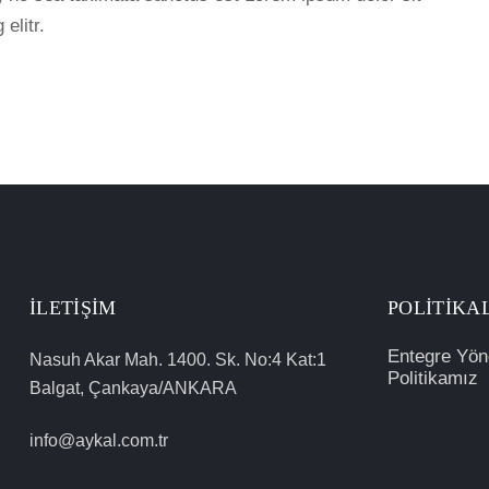
elitr.
İLETIŞIM
POLITIKA
Entegre Yön
Nasuh Akar Mah. 1400. Sk. No:4 Kat:1
Politikamız
Balgat, Çankaya/ANKARA
info@aykal.com.tr