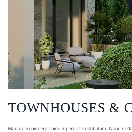
TOWNHOUSES & 
Mauris eu nisi eget nisi imperdiet vestibulum. Nunc sod