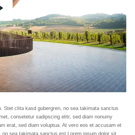
. Stet clita kasd gubergren, no sea takimata sanctus
met, consetetur sadipscing elitr, sed diam nonumy
am erat, sed diam voluptua. At vero eos et accusam et
n, no sea takimata sanctus est Lorem ipsum dolor sit